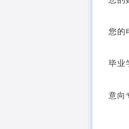
您的
毕业
意向