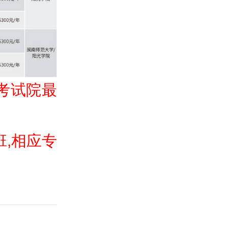
考试院最
班,相应专