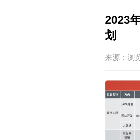
202
划
来源：
浏览