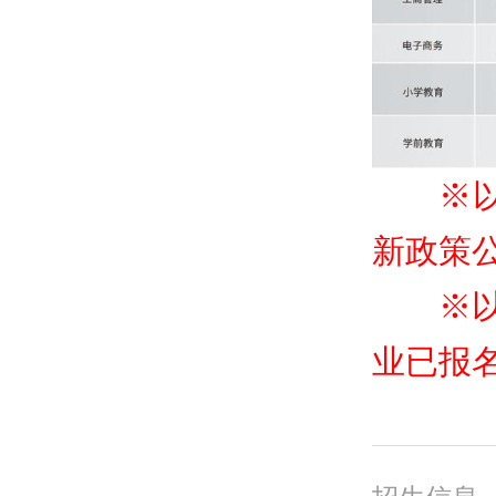
※
新政策公
※
业已报